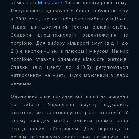
компанією
Mega Jack
більше десяти років тому.
Популярність однорукого бандита була на піку
в 2006 році, ще до заборони гемблінгу в Росії.
Наразі він доступний гостям онлайн-клубів.
Завдяки флеш-технології завантаження не
потрібно. Для вибору кількості смуг (від 1 до
21) є кнопки «Line» з плюсом і мінусом. На них
потрібно ставити однакову кількість жетонів.
Ставки (від центу до $10,5) регулюються
натисканням на «Bet». Пуск можливий у двох
режимах.
Одиночний спин починається після натискання
на «Start». Управління вручну підходить
клієнтам, які застосовують різні стратегії. У
цьому випадку можна змінити розмір кона
перед новим обертанням. Для переходу в
режим автозапуску достатньо натиснути на