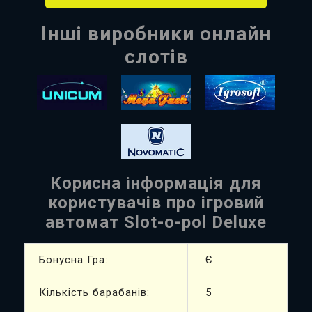
Інші виробники онлайн
слотів
Корисна інформація для
користувачів про ігровий
автомат Slot-o-pol Deluxe
Бонусна Гра:
Є
Кількість барабанів:
5