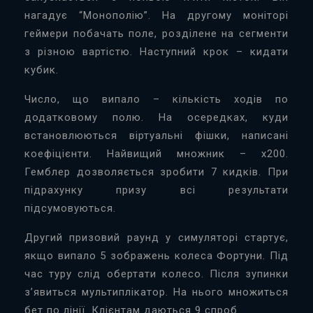
нагадує “Монополію”. На другому моніторі
геймери побачать поле, розділене на сегменти
з різною вартістю. Наступний крок – кидати
кубик.
Число, що випало – кількість ходів по
додатковому полю. На осередках, куди
встановлюються віртуальні фішки, написані
коефіцієнти. Найвищий множник – х200.
Гемблер дозволяється зробити 7 кидків. При
підрахунку призу всі результати
підсумовуються.
Другий призовий раунд у симуляторі стартує,
якщо випало 5 зображень колеса Фортуни. Під
час туру слід обертати колесо. Після зупинки
з’явиться мультиплікатор. На нього множиться
бет по лінії. Клієнтам даються 9 спроб.