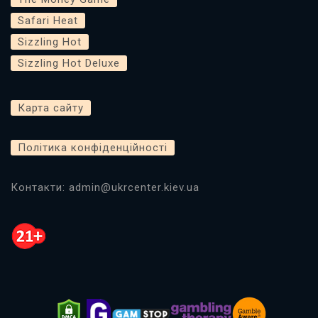
Safari Heat
Sizzling Hot
Sizzling Hot Deluxe
Карта сайту
Політика конфіденційності
Контакти:
admin@ukrcenter.kiev.ua