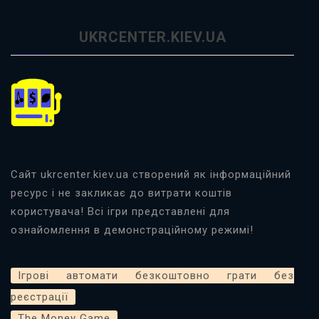
Г
А
UKRCENTER.KIEV.UA
Ц
І
Я
З
А
П
И
С
Сайт ukrcenter.kiev.ua створений як інформаційний
І
ресурс і не закликає до витрати коштів
В
користувача! Всі ігри представлені для
ознайомлення в демонстраційному режимі!
Ігрові автомати безкоштовно грати без
реєстрації
The Money Game