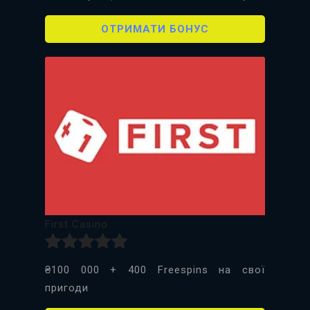
ОТРИМАТИ БОНУС
First Casino
₴100 000 + 400 Freespins на свої
пригоди