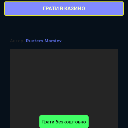
ГРАТИ В КАЗИНО
Автор:
Rustem Mamiev
Грати безкоштовно