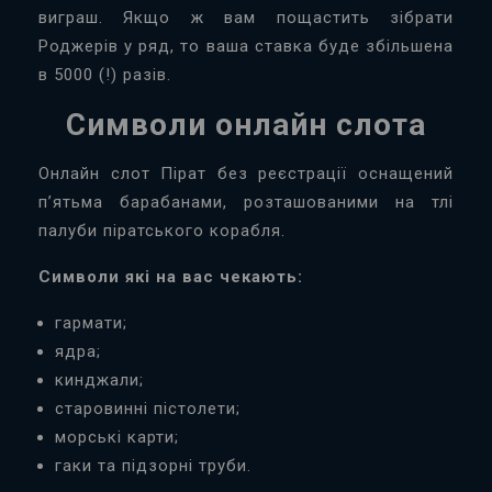
виграш. Якщо ж вам пощастить зібрати
Роджерів у ряд, то ваша ставка буде збільшена
в 5000 (!) разів.
Символи онлайн слота
Онлайн слот Пірат без реєстрації оснащений
п’ятьма барабанами, розташованими на тлі
палуби піратського корабля.
Символи які на вас чекають:
гармати;
ядра;
кинджали;
старовинні пістолети;
морські карти;
гаки та підзорні труби.