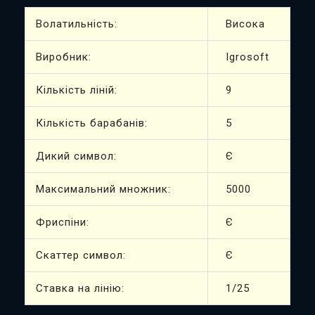
Волатильність:
Висока
Виробник:
Igrosoft
Кількість ліній:
9
Кількість барабанів:
5
Дикий символ:
Є
Максимальний множник:
5000
Фриспіни:
Є
Скаттер символ:
Є
Ставка на лінію:
1/25