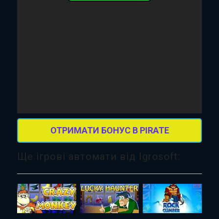
ОТРИМАТИ БОНУС В PIRATE
Ще ігрові автомати від Igrosoft: