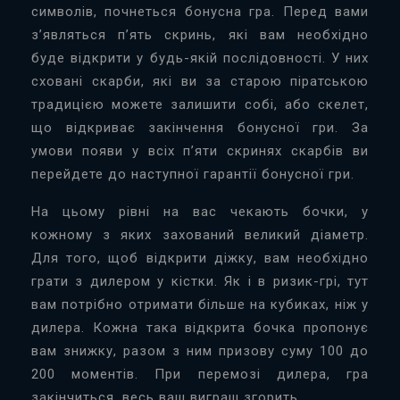
символів, почнеться бонусна гра. Перед вами
з’являться п’ять скринь, які вам необхідно
буде відкрити у будь-якій послідовності. У них
сховані скарби, які ви за старою піратською
традицією можете залишити собі, або скелет,
що відкриває закінчення бонусної гри. За
умови появи у всіх п’яти скринях скарбів ви
перейдете до наступної гарантії бонусної гри.
На цьому рівні на вас чекають бочки, у
кожному з яких захований великий діаметр.
Для того, щоб відкрити діжку, вам необхідно
грати з дилером у кістки. Як і в ризик-грі, тут
вам потрібно отримати більше на кубиках, ніж у
дилера. Кожна така відкрита бочка пропонує
вам знижку, разом з ним призову суму 100 до
200 моментів. При перемозі дилера, гра
закінчиться, весь ваш виграш згорить.