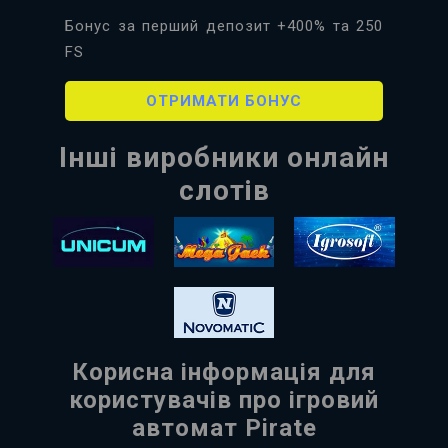
Бонус за перший депозит +400% та 250
FS
ОТРИМАТИ БОНУС
Інші виробники онлайн
слотів
Корисна інформація для
користувачів про ігровий
автомат Pirate