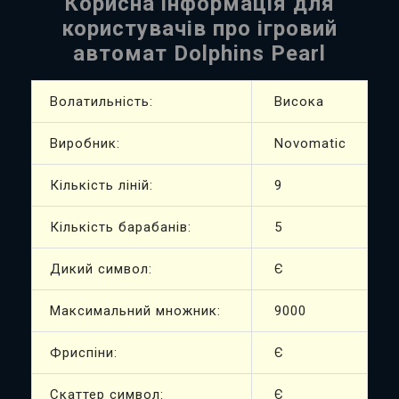
Корисна інформація для
користувачів про ігровий
автомат Dolphins Pearl
Волатильність:
Висока
Виробник:
Novomatic
Кількість ліній:
9
Кількість барабанів:
5
Дикий символ:
Є
Максимальний множник:
9000
Фриспіни:
Є
Скаттер символ:
Є