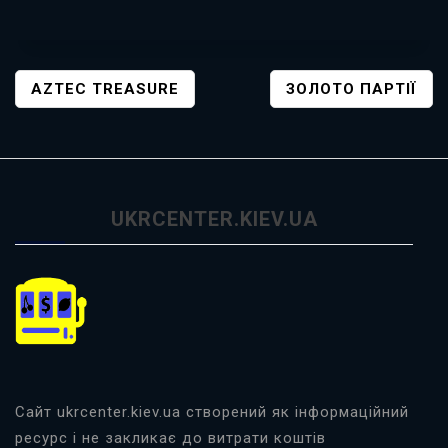
Н
AZTEC TREASURE
ЗОЛОТО ПАРТІЇ
А
В
І
Г
А
UKRCENTER.KIEV.UA
Ц
І
Я
З
А
П
И
С
Сайт ukrcenter.kiev.ua створений як інформаційний
І
ресурс і не закликає до витрати коштів