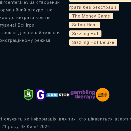
ukrcenter.kiev.ua створений
грати без реєстрації
формаційний ресурс і не
The Money Game
кає до витрати коштів
Safari Heat
тувача! Всі ігри
тавлені для ознайомлення
Sizzling Hot
онстраційному режимі!
Sizzling Hot Deluxe
ті служить як інформація для тих, хто цікавиться азарт
 21 року. © Київ! 2026